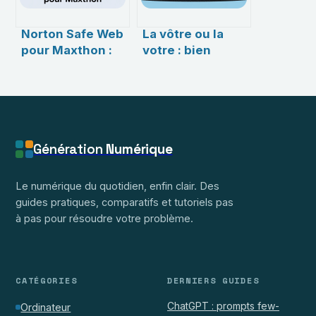
Norton Safe Web
La vôtre ou la
pour Maxthon :
votre : bien
comment
écrire cette
protéger
expression et
efficacement
éviter les erreurs
votre navigation
web
Génération
Numérique
Le numérique du quotidien, enfin clair. Des
guides pratiques, comparatifs et tutoriels pas
à pas pour résoudre votre problème.
CATÉGORIES
DERNIERS GUIDES
ChatGPT : prompts few-
Ordinateur