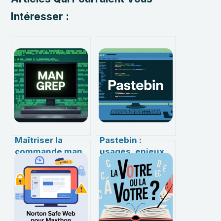
Intéresser :
Maîtriser la
Pastebin :
commande man
usages, enjeux
grep : tout ce
et alternatives
qu’il faut savoir
pour partager du
pour optimiser
code en ligne
vos recherches
sous Linux