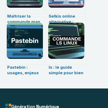
Maîtriser la
Selkis online
commande man
alternative :
grep : tout ce
comparer, choisir
qu’il faut savoir
et migrer en
pour optimiser
toute sérénité
vos recherches
sous Linux
Pastebin :
ls : le guide
usages, enjeux
simple pour bien
et alternatives
utiliser la
pour partager du
commande de
code en ligne
listing sous
Linux
Génération
Numérique