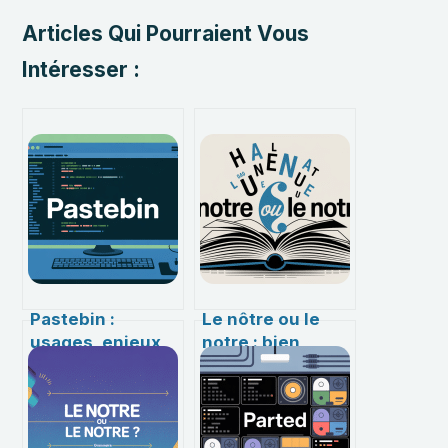
Articles Qui Pourraient Vous
Intéresser :
Pastebin :
Le nôtre ou le
usages, enjeux
notre : bien
et alternatives
distinguer ces
pour partager du
deux formes en
code en ligne
français