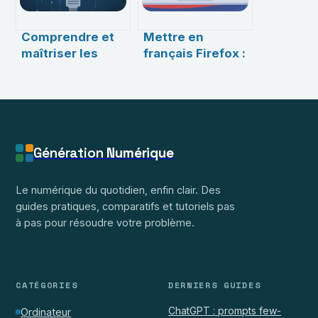
Comprendre et
Mettre en
maîtriser les
français Firefox :
network
guide clair pour
interfaces :
modifier la
enjeux, usages
langue du
et conseils
navigateur
pratiques
Génération
Numérique
Le numérique du quotidien, enfin clair. Des
guides pratiques, comparatifs et tutoriels pas
à pas pour résoudre votre problème.
CATÉGORIES
DERNIERS GUIDES
ChatGPT : prompts few-
Ordinateur