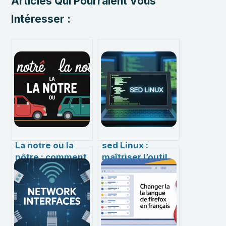
Articles Qui Pourraient Vous
Intéresser :
La notre ou la
sed Linux :
nôtre : comment
maîtriser l’outil
choisir et ne plus
d’édition en ligne
se tromper
de commandes