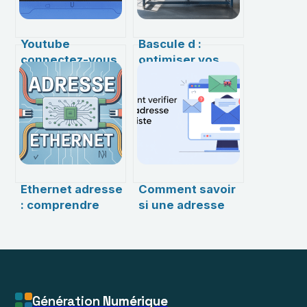
Youtube
Bascule d :
connectez-vous
optimiser vos
pour confirmer
installations
que vous n’êtes
pour plus de
pas un robot :
sécurité et de
comprendre et
performance
résoudre ce
message
Ethernet adresse
Comment savoir
: comprendre
si une adresse
son importance
mail existe
et son rôle dans
vraiment :
les réseaux
méthodes, outils
modernes
et précautions
Génération
Numérique