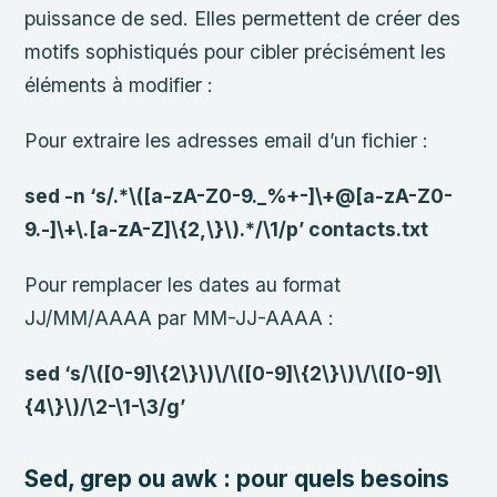
puissance de sed. Elles permettent de créer des
motifs sophistiqués pour cibler précisément les
éléments à modifier :
Pour extraire les adresses email d’un fichier :
sed -n ‘s/.*\([a-zA-Z0-9._%+-]\+@[a-zA-Z0-
9.-]\+\.[a-zA-Z]\{2,\}\).*/\1/p’ contacts.txt
Pour remplacer les dates au format
JJ/MM/AAAA par MM-JJ-AAAA :
sed ‘s/\([0-9]\{2\}\)\/\([0-9]\{2\}\)\/\([0-9]\
{4\}\)/\2-\1-\3/g’
Sed, grep ou awk : pour quels besoins