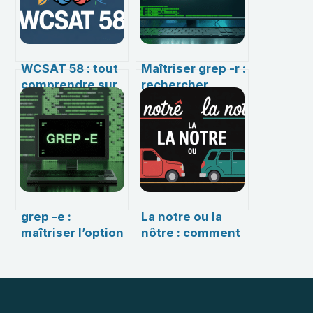
WCSAT 58 : tout
Maîtriser grep -r :
comprendre sur
rechercher
ce test et ses
efficacement
usages en
dans tous vos
neuropsychologie
fichiers
grep -e :
La notre ou la
maîtriser l’option
nôtre : comment
phare de la
choisir et ne plus
recherche
se tromper
textuelle sur
Linux