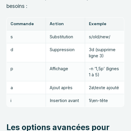
besoins :
Commande
Action
Exemple
s
Substitution
s/old/new/
d
Suppression
3d (supprime
ligne 3)
p
Affichage
-n ‘1,5p’ (lignes
1 à 5)
a
Ajout après
2a\texte ajouté
i
Insertion avant
1i\en-tête
Les options avancées pour