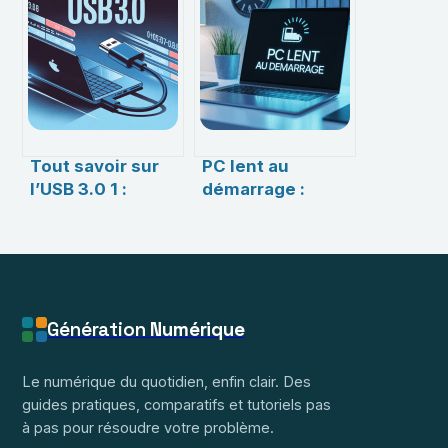
diagnostiquer et
l’unité clé du
réparer
numérique
efficacement
d’aujourd’hui
Tout savoir sur
PC lent au
l’USB 3.0 1 :
démarrage :
rapidité,
pourquoi ça
compatibilité et
arrive et
usages
comment
accélérer son
ordinateur
Génération
Numérique
Le numérique du quotidien, enfin clair. Des
guides pratiques, comparatifs et tutoriels pas
à pas pour résoudre votre problème.