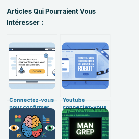
Articles Qui Pourraient Vous
Intéresser :
Connectez-vous
Youtube
pour confirmer
connectez-vous
que vous n’êtes
pour confirmer
pas un robot
que vous n’êtes
YouTube :
pas un robot :
comprendre et
comprendre et