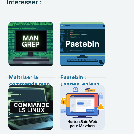
Intéresser :
Maîtriser la
Pastebin :
commande man
usages, enjeux
grep : tout ce
et alternatives
qu’il faut savoir
pour partager du
pour optimiser
code en ligne
vos recherches
sous Linux