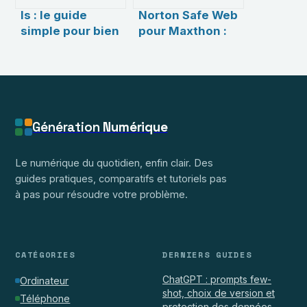
ls : le guide
Norton Safe Web
simple pour bien
pour Maxthon :
utiliser la
comment
commande de
protéger
listing sous
efficacement
Linux
votre navigation
web
Génération
Numérique
Le numérique du quotidien, enfin clair. Des
guides pratiques, comparatifs et tutoriels pas
à pas pour résoudre votre problème.
CATÉGORIES
DERNIERS GUIDES
ChatGPT : prompts few-
Ordinateur
shot, choix de version et
Téléphone
protection des données