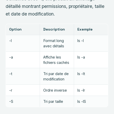
détaillé montrant permissions, propriétaire, taille
et date de modification.
Option
Description
Exemple
-l
Format long
ls -l
avec détails
-a
Affiche les
ls -a
fichiers cachés
-t
Tri par date de
ls -lt
modification
-r
Ordre inverse
ls -lr
-S
Tri par taille
ls -lS