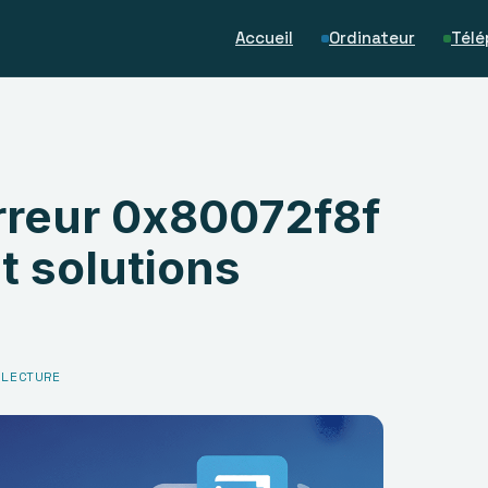
Accueil
Ordinateur
Télé
rreur 0x80072f8f
t solutions
 LECTURE