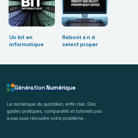
réparer
l’usage des
efficacement
unités
numériques
Un bit en
Reboot a n d
informatique
select proper
expliqué
boot device :
simplement :
comprendre et
rôle, exemples et
résoudre ce
applications
message
d’erreur
Génération
Numérique
Le numérique du quotidien, enfin clair. Des
guides pratiques, comparatifs et tutoriels pas
à pas pour résoudre votre problème.