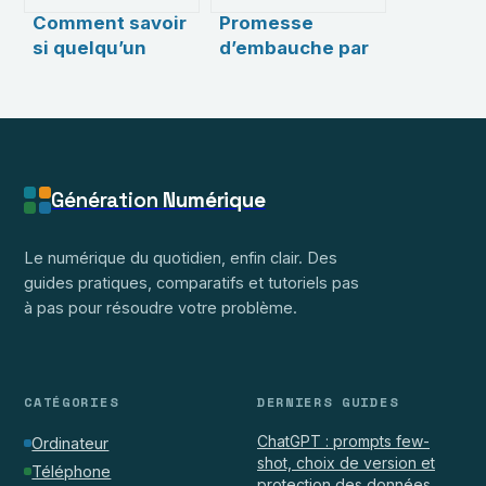
Comment savoir
Promesse
si quelqu’un
d’embauche par
vous a supprimé
mail : valeur
sur Snapchat
juridique et
points de
vigilance
Génération
Numérique
Le numérique du quotidien, enfin clair. Des
guides pratiques, comparatifs et tutoriels pas
à pas pour résoudre votre problème.
CATÉGORIES
DERNIERS GUIDES
ChatGPT : prompts few-
Ordinateur
shot, choix de version et
Téléphone
protection des données