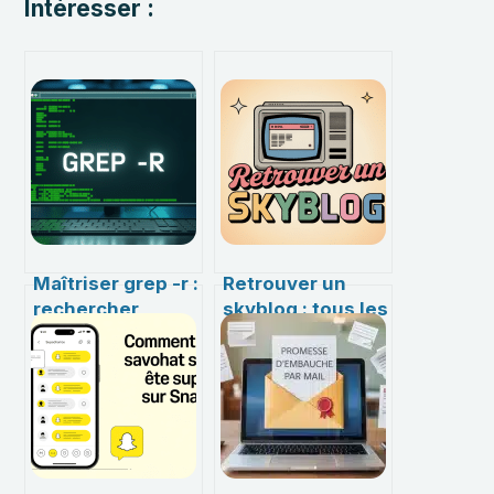
Intéresser :
Maîtriser grep -r :
Retrouver un
rechercher
skyblog : tous les
efficacement
moyens pour
dans tous vos
accéder à un
fichiers
ancien blog