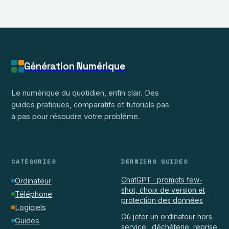
guide simple
quelqu’un sur
pour sécuriser
Snap : guide
vos données
rapide et
complet
Génération
Numérique
Le numérique du quotidien, enfin clair. Des
guides pratiques, comparatifs et tutoriels pas
à pas pour résoudre votre problème.
CATÉGORIES
DERNIERS GUIDES
ChatGPT : prompts few-
Ordinateur
shot, choix de version et
Téléphone
protection des données
Logiciels
Où jeter un ordinateur hors
Guides
service : déchèterie, reprise