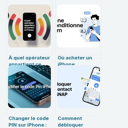
À quel opérateur
Où acheter un
appartient ce
iPhone
numéro en
reconditionné
France :
selon les forums
méthodes
: conseils et
simples et
retours
astuces fiables
d’expérience
Changer le code
Comment
PIN sur iPhone :
débloquer