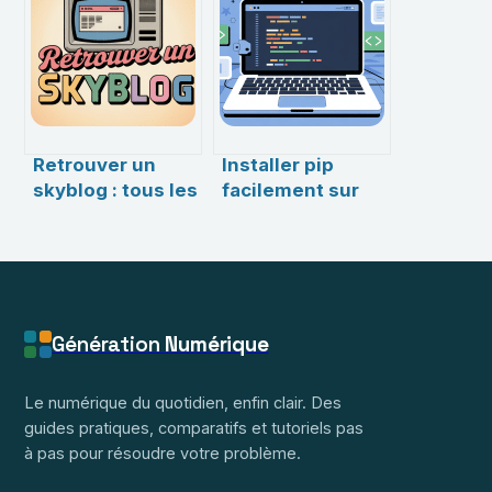
dans tous vos
pas un robot :
fichiers
comprendre et
réagir
efficacement
Retrouver un
Installer pip
skyblog : tous les
facilement sur
moyens pour
votre système :
accéder à un
guide complet et
ancien blog
astuces
Génération
Numérique
Le numérique du quotidien, enfin clair. Des
guides pratiques, comparatifs et tutoriels pas
à pas pour résoudre votre problème.