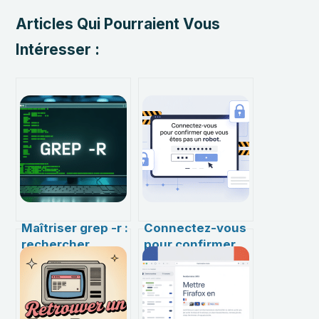
Articles Qui Pourraient Vous
Intéresser :
Maîtriser grep -r :
Connectez-vous
rechercher
pour confirmer
efficacement
que vous n’êtes
dans tous vos
pas un robot :
fichiers
comprendre et
réagir