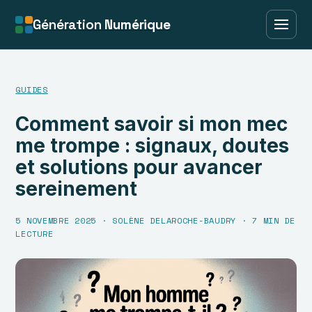
Génération
Numérique
GUIDES
Comment savoir si mon mec
me trompe : signaux, doutes
et solutions pour avancer
sereinement
5 NOVEMBRE 2025
·
SOLÈNE DELAROCHE-BAUDRY
·
7 MIN DE
LECTURE